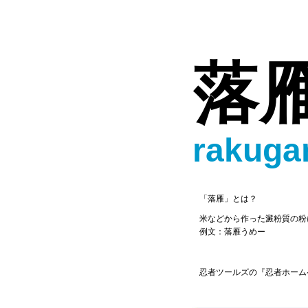
落
rakuga
「落雁」とは？
米などから作った澱粉質の粉
例文：落雁うめー
忍者ツールズの『忍者ホーム