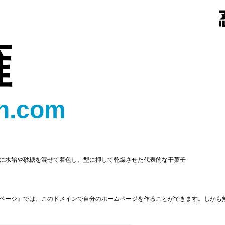
雁
n.com
に水飴や砂糖を混ぜて着色し、型に押して乾燥させた代表的な干菓子
ページ』では、このドメインで自分のホームページを作ることができます。しかも