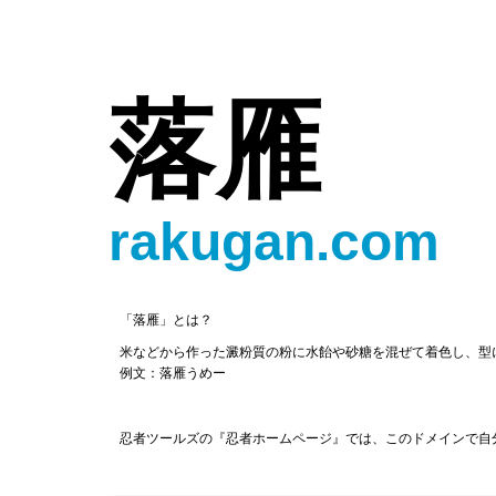
落雁
rakugan.com
「落雁」とは？
米などから作った澱粉質の粉に水飴や砂糖を混ぜて着色し、型
例文：落雁うめー
忍者ツールズの『忍者ホームページ』では、このドメインで自